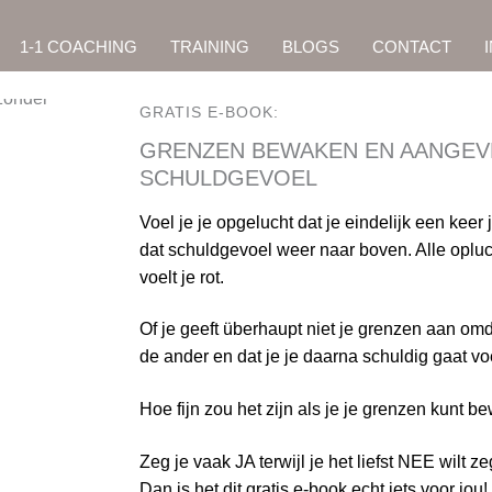
1-1 COACHING
TRAINING
BLOGS
CONTACT
GRATIS E-BOOK:
GRENZEN BEWAKEN EN AANGEV
SCHULDGEVOEL
Voel je je opgelucht dat je eindelijk een kee
dat schuldgevoel weer naar boven. Alle opluc
voelt je rot.
Of je geeft überhaupt niet je grenzen aan omd
de ander en dat je je daarna schuldig gaat vo
Hoe fijn zou het zijn als je je grenzen kunt
Zeg je vaak JA terwijl je het liefst NEE wilt 
Dan is het dit gratis e-book echt iets voor jou!