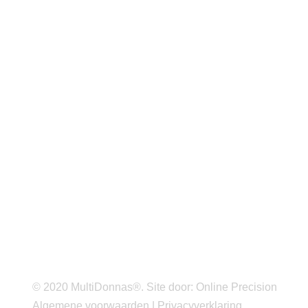
© 2020 MultiDonnas®. Site door:
Online Precision
Algemene voorwaarden
|
Privacyverklaring