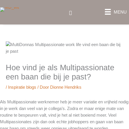
Ga
naar
Zoeken
MENU
de
inhoud
Hoe vind je als Multipassionate
een baan die bij je past?
/
Inspiratie blogs
/ Door
Dionne Hendriks
Als Multipassionate werknemer heb je meer variatie en vrijheid nodig
in je werk dan veel van je collega’s. Zodra er maar enige mate van
routine te bespeuren valt, vind je het al niet boeiend meer. Veel
Multipassionates zijn dan ook echte jobhoppers en gaan van baan
naar baan om steeds weer opnieuw uitgedaagd te worden.